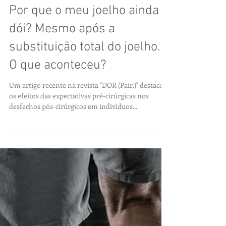
Por que o meu joelho ainda
dói? Mesmo após a
substituição total do joelho.
O que aconteceu?
Um artigo recente na revista "DOR (Pain)" destacou
os efeitos das expectativas pré-cirúrgicas nos
desfechos pós-cirúrgicos em indivíduos...