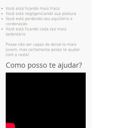
Você está ficando mais fraco
Você está negligenciando sua postura
Você está perdendo seu equilíbrio e
cordenação
Você está ficando cada vez mais
sedentário
Posso não ser capaz de deixá-lo mais
jovem, mas certamente posso te ajudar
com o resto!
Como posso te ajudar?