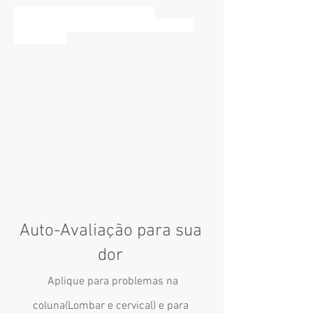
Dores na coluna fisioterapeuta
especialista, tratamento para torcicolo,
fisioterapia
Auto-Avaliação para sua
dor
Aplique para problemas na
coluna(Lombar e cervical) e para