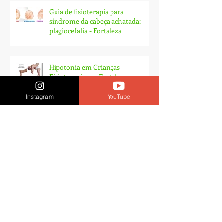
Guia de fisioterapia para
síndrome da cabeça achatada:
plagiocefalia - Fortaleza
Hipotonia em Crianças -
Instagram
YouTube
Fisioterapia em Fortaleza
Ruptura do LCA: ''Eu preciso te ajudar a
entender''
Ombro congelado? É melhor relaxar.