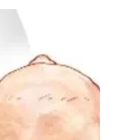
Fisioterapia pediátrica em
Fortaleza
O pé torto é uma condição congênita que afeta
recém-nascidos. O termo médico para pé torto é
Congenital Talipes Equinovarus. Esta...