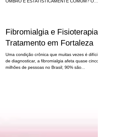
Fisioterapeuta Leonardo -
Fortaleza
A LUXAÇÃO DO OMBRO É UMA LESÃO
COMUM. MAS POR QUE A LUXAÇÃO DO
OMBRO É ESTATISTICAMENTE COMUM? O
ombro tem a maior quantidade de...
Fibromialgia e Fisioterapia -
Tratamento em Fortaleza
Uma condição crônica que muitas vezes é difícil
de diagnosticar, a fibromialgia afeta quase cinco
milhões de pessoas no Brasil; 90% são...