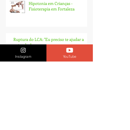
Hipotonia em Crianças -
Fisioterapia em Fortaleza
Ruptura do LCA: ''Eu preciso te ajudar a
entender''
Instagram
YouTube
Ombro congelado? É melhor relaxar.
Relato de Caso - Recuperação não
cirúrgica de Lesão parcial de LCA
e Subtotal de LCP - Fortaleza