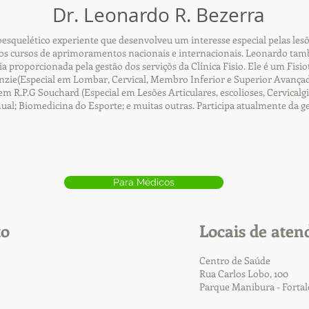
Dr. Leonardo R. Bezerra
squelético experiente que desenvolveu um interesse especial pelas lesõ
s cursos de aprimoramentos nacionais e internacionais. Leonardo tamb
cia proporcionada pela gestão dos serviçõs da Clínica Fisio. Ele é um Fi
ie(Especial em Lombar, Cervical, Membro Inferior e Superior Avançad
R.P.G Souchard (Especial em Lesões Articulares, escolioses, Cervicalgia
nual; Biomedicina do Esporte; e muitas outras. Participa atualmente da g
Para Médicos
to
Locais de aten
Centro de Saúde
Rua Carlos Lobo, 100
Parque Manibura - Forta