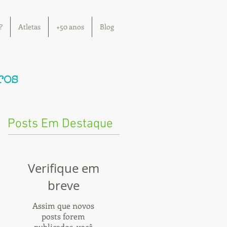
?
Atletas
+50 anos
Blog
ros
Posts Em Destaque
Verifique em
breve
Assim que novos
posts forem
publicados, você