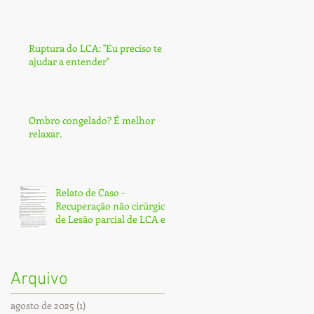
Ruptura do LCA: ''Eu preciso te
ajudar a entender''
Ombro congelado? É melhor
relaxar.
Relato de Caso -
Recuperação não cirúrgica
de Lesão parcial de LCA e
Subtotal de LCP - Fortaleza
Arquivo
agosto de 2025
(1)
1 post