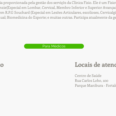
cia proporcionada pela gestão dos serviçõs da Clínica Fisio. Ele é um Fi
ie(Especial em Lombar, Cervical, Membro Inferior e Superior Avançad
R.P.G Souchard (Especial em Lesões Articulares, escolioses, Cervicalgia
nual; Biomedicina do Esporte; e muitas outras. Participa atualmente da g
Para Médicos
to
Locais de aten
Centro de Saúde
Rua Carlos Lobo, 100
Parque Manibura - Forta