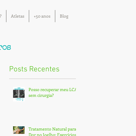
?
Atletas
+50 anos
Blog
ros
Posts Recentes
Posso recuperar meu LCA
sem cirurgia?
Tratamento Natural para
Dor no Joelho: Exercícios