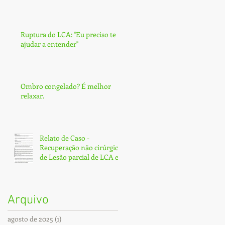
Ruptura do LCA: ''Eu preciso te
ajudar a entender''
Ombro congelado? É melhor
relaxar.
Relato de Caso -
Recuperação não cirúrgica
de Lesão parcial de LCA e
Subtotal de LCP - Fortaleza
Arquivo
agosto de 2025
(1)
1 post