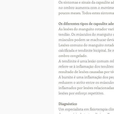
Os sintomas e sinais da capsulite a
no ombro aumenta com o movimen
poucos meses. Todos estes sintoma
Os diferentes tipos de capsulite ade
As lesões do manguito rotador vari
tendão. Os músculos do manguito ro
músculos podem se machucar devido
Lesões comuns do manguito rotado
calcificada e tendinite bicipital. S
ombro congelado.
A tendinite é uma lesão comum rela
refere-se à inflamação dos tendõe
resultado de lesões causadas por té
A bursite é uma inflamação dos pe
reduzem o atrito entre os músculos
inflamados por lesões relacionadas
lesões por esforço repetitivo.
Diagnóstico
Um especialista em fisioterapia cl