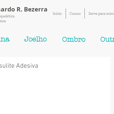
nardo R. Bezerra
Início
Cursos
Serve para mim
quelética
leza
una
Joelho
Ombro
Out
sulite Adesiva