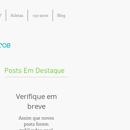
?
Atletas
+50 anos
Blog
ros
Posts Em Destaque
Verifique em
breve
Assim que novos
posts forem
publicados, você