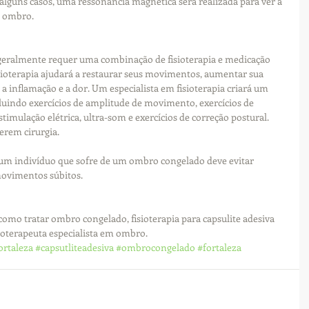
 alguns casos, uma ressonância magnética será realizada para ver a 
o ombro.
 geralmente requer uma combinação de fisioterapia e medicação 
isioterapia ajudará a restaurar seus movimentos, aumentar sua 
 inflamação e a dor. Um especialista em fisioterapia criará um 
luindo exercícios de amplitude de movimento, exercícios de 
timulação elétrica, ultra-som e exercícios de correção postural. 
erem cirurgia.
 um indivíduo que sofre de um ombro congelado deve evitar 
 movimentos súbitos.
omo tratar ombro congelado, fisioterapia para capsulite adesiva 
sioterapeuta especialista em ombro.
rtaleza
#capsutliteadesiva
#ombrocongelado
#fortaleza