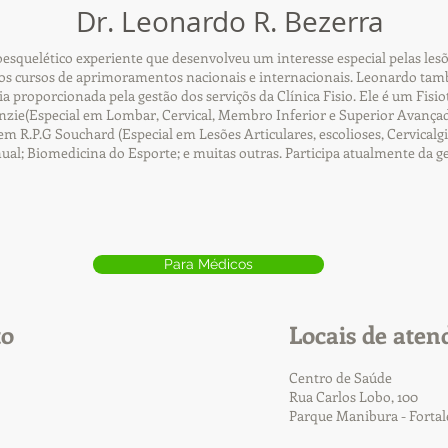
Dr. Leonardo R. Bezerra
squelético experiente que desenvolveu um interesse especial pelas lesõ
s cursos de aprimoramentos nacionais e internacionais. Leonardo tamb
cia proporcionada pela gestão dos serviçõs da Clínica Fisio. Ele é um Fi
ie(Especial em Lombar, Cervical, Membro Inferior e Superior Avançad
R.P.G Souchard (Especial em Lesões Articulares, escolioses, Cervicalgia
nual; Biomedicina do Esporte; e muitas outras. Participa atualmente da g
Para Médicos
to
Locais de aten
Centro de Saúde
Rua Carlos Lobo, 100
Parque Manibura - Forta