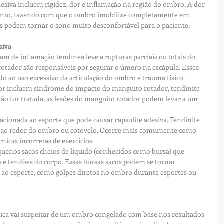
desiva incluem rigidez, dor e inflamação na região do ombro. A dor 
to, fazendo com que o ombro imobilize completamente em 
s podem tornar o sono muito desconfortável para o paciente.
siva
am de inflamação tendínea leve a rupturas parciais ou totais do 
tador são responsáveis ​​por segurar o úmero na escápula. Esses 
 ao uso excessivo da articulação do ombro e trauma físico. 
r incluem síndrome do impacto do manguito rotador, tendinite 
e não for tratada, as lesões do manguito rotador podem levar a um 
cionada ao esporte que pode causar capsulite adesiva. Tendinite 
s ao redor do ombro ou cotovelo. Ocorre mais comumente como 
cnicas incorretas de exercícios.
quenos sacos cheios de líquido (conhecidos como bursa) que 
 e tendões do corpo. Essas bursas sacos podem se tornar 
 ao esporte, como golpes diretos no ombro durante esportes ou 
ínica vai suspeitar de um ombro congelado com base nos resultados 