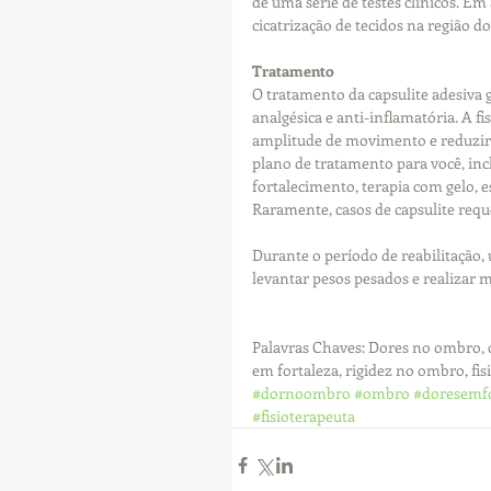
de uma série de testes clínicos. Em
cicatrização de tecidos na região d
Tratamento
O tratamento da capsulite adesiva
analgésica e anti-inflamatória. A f
amplitude de movimento e reduzir a
plano de tratamento para você, inc
fortalecimento, terapia com gelo, es
Raramente, casos de capsulite requ
Durante o período de reabilitação,
levantar pesos pesados ​​e realizar
Palavras Chaves: Dores no ombro, c
em fortaleza, rigidez no ombro, fi
#dornoombro
#ombro
#doresemfo
#fisioterapeuta