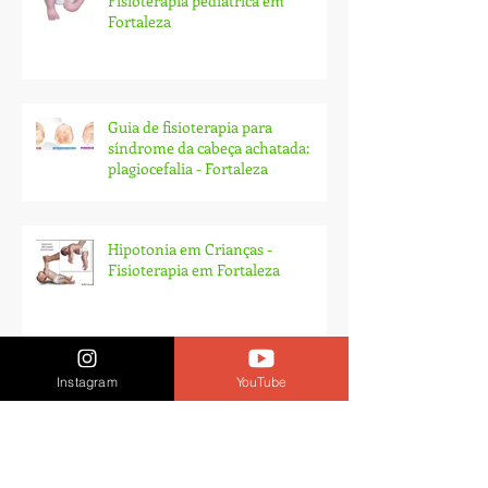
Fisioterapia pediátrica em
Fortaleza
Guia de fisioterapia para
síndrome da cabeça achatada:
plagiocefalia - Fortaleza
Hipotonia em Crianças -
Fisioterapia em Fortaleza
Instagram
YouTube
Ruptura do LCA: ''Eu preciso te ajudar a
entender''