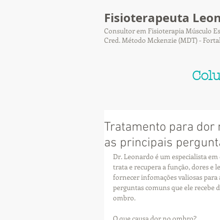
Fisioterapeuta Leo
Consultor em Fisioterapia Músculo Es
Cred. Método Mckenzie (MDT) - Forta
Col
Tratamento para dor
as principais pergun
Dr. Leonardo é um especialista em 
trata e recupera a função, dores e
fornecer infomações valiosas para 
perguntas comuns que ele recebe de
ombro.
O que causa dor no ombro?