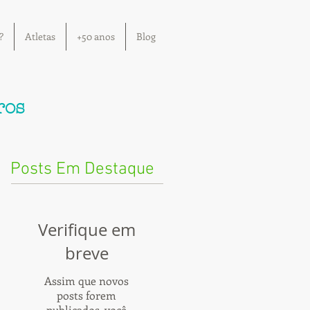
?
Atletas
+50 anos
Blog
ros
Posts Em Destaque
Verifique em
breve
Assim que novos
posts forem
publicados, você