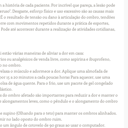
 a história de cada paciente. Por incrível que pareça, a lesão pode 
ruso". Desgaste, esforço físico e uso excessivo são as causas mais 
 o resultado de tensão ou dano à articulação do ombro, tendões 
rre com movimentos repetidos durante a prática de esportes, 
Pode até acontecer durante a realização de atividades cotidianas, 
 estão várias maneiras de aliviar a dor em casa:
os ou analgésicos de venda livre, como aspirina e ibuprofeno, 
ão no ombro.
relaxa o músculo e adormece a dor. Aplique uma almofada de 
por 15 a 20 minutos a cada poucas horas Para aquecer, use uma 
olsa de água quente. Para o frio, use um pacote de gel congelado 
ástico.
 do ombro afetado são importantes para reduzir a dor e manter o 
lize alongamentos leves, como o pêndulo e o alongamento do ombro 
de supino (Olhando para o teto) para manter os ombros alinhados. 
ir no lado oposto do ombro ruim.
 um ângulo de cotovelo de 90 graus ao usar o computador.