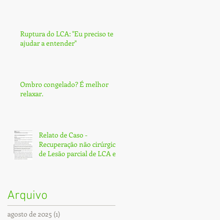
Ruptura do LCA: ''Eu preciso te
ajudar a entender''
Ombro congelado? É melhor
relaxar.
Relato de Caso -
Recuperação não cirúrgica
de Lesão parcial de LCA e
Subtotal de LCP - Fortaleza
Arquivo
agosto de 2025
(1)
1 post