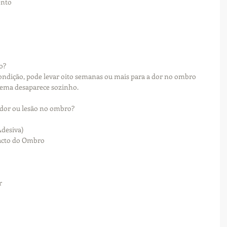
ento
o?
ndição, pode levar oito semanas ou mais para a dor no ombro 
blema desaparece sozinho. 
 dor ou lesão no ombro?
desiva)
acto do Ombro
r