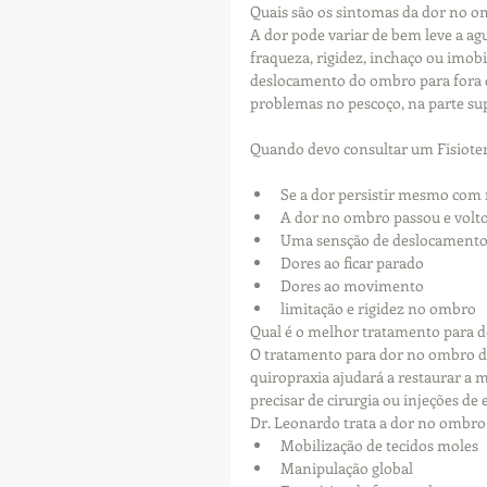
Quais são os sintomas da dor no 
A dor pode variar de bem leve a a
fraqueza, rigidez, inchaço ou imob
deslocamento do ombro para fora
problemas no pescoço, na parte sup
Quando devo consultar um Fisiote
Se a dor persistir mesmo com r
A dor no ombro passou e volt
Uma sensção de deslocamento
Dores ao ficar parado
Dores ao movimento
limitação e rigidez no ombro
Qual é o melhor tratamento para 
O tratamento para dor no ombro dep
quiropraxia ajudará a restaurar a 
precisar de cirurgia ou injeções de 
Dr. Leonardo trata a dor no ombro 
Mobilização de tecidos moles
Manipulação global