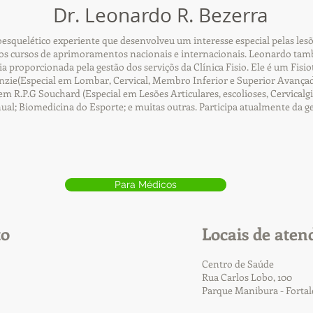
Dr. Leonardo R. Bezerra
squelético experiente que desenvolveu um interesse especial pelas lesõ
s cursos de aprimoramentos nacionais e internacionais. Leonardo tamb
cia proporcionada pela gestão dos serviçõs da Clínica Fisio. Ele é um Fi
ie(Especial em Lombar, Cervical, Membro Inferior e Superior Avançad
R.P.G Souchard (Especial em Lesões Articulares, escolioses, Cervicalgia
nual; Biomedicina do Esporte; e muitas outras. Participa atualmente da g
Para Médicos
to
Locais de aten
Centro de Saúde
Rua Carlos Lobo, 100
Parque Manibura - Forta