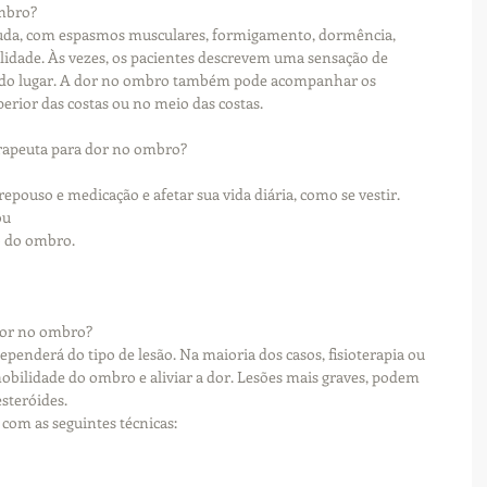
ombro?
guda, com espasmos musculares, formigamento, dormência, 
ilidade. Às vezes, os pacientes descrevem uma sensação de 
 do lugar. A dor no ombro também pode acompanhar os 
erior das costas ou no meio das costas.
rapeuta para dor no ombro?
epouso e medicação e afetar sua vida diária, como se vestir. 
ou
 do ombro.
dor no ombro?
enderá do tipo de lesão. Na maioria dos casos, fisioterapia ou 
mobilidade do ombro e aliviar a dor. Lesões mais graves, podem 
esteróides.
com as seguintes técnicas: