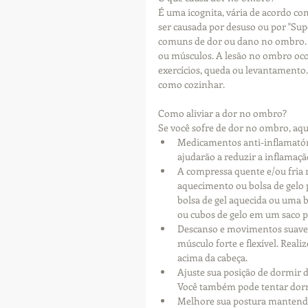
É uma icognita, vária de acordo com
ser causada por desuso ou por "Supe
comuns de dor ou dano no ombro. É
ou músculos. A lesão no ombro oco
exercícios, queda ou levantamento. 
como cozinhar.
Como aliviar a dor no ombro?
Se você sofre de dor no ombro, aqui
Medicamentos anti-inflamatóri
ajudarão a reduzir a inflamaç
A compressa quente e/ou fria 
aquecimento ou bolsa de gelo 
bolsa de gel aquecida ou uma b
ou cubos de gelo em um saco pl
Descanso e movimentos suaves
músculo forte e flexível. Rea
acima da cabeça.
Ajuste sua posição de dormir 
Você também pode tentar dorm
Melhore sua postura mantendo