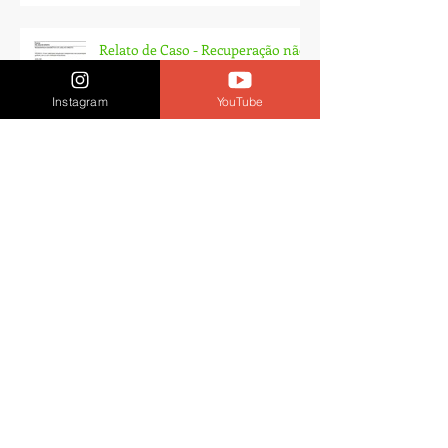
Relato de Caso - Recuperação não
cirúrgica de Lesão parcial de LCA
e Subtotal de LCP - Fortaleza
Instagram
YouTube
Arquivo
agosto de 2025
(1)
1 post
junho de 2025
(1)
1 post
abril de 2023
(1)
1 post
março de 2023
(2)
2 posts
dezembro de 2022
(3)
3 posts
setembro de 2022
(1)
1 post
fevereiro de 2022
(2)
2 posts
janeiro de 2022
(2)
2 posts
dezembro de 2021
(1)
1 post
novembro de 2021
(2)
2 posts