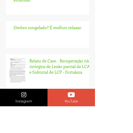
Ombro congelado? É melhor relaxar.
Relato de Caso - Recuperação não
cirúrgica de Lesão parcial de LCA
e Subtotal de LCP - Fortaleza
Instagram
YouTube
Arquivo
agosto de 2025
(1)
1 post
junho de 2025
(1)
1 post