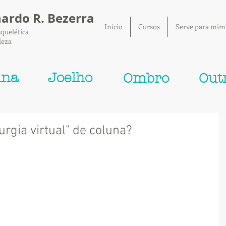
nardo R. Bezerra
Início
Cursos
Serve para mim
quelética
leza
una
Joelho
Ombro
Out
rgia virtual" de coluna?