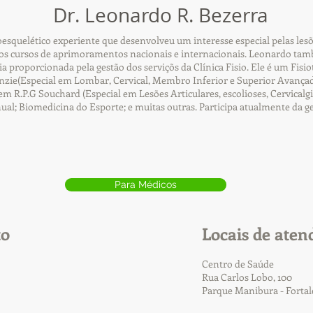
Dr. Leonardo R. Bezerra
squelético experiente que desenvolveu um interesse especial pelas lesõ
s cursos de aprimoramentos nacionais e internacionais. Leonardo tamb
cia proporcionada pela gestão dos serviçõs da Clínica Fisio. Ele é um Fi
ie(Especial em Lombar, Cervical, Membro Inferior e Superior Avançad
R.P.G Souchard (Especial em Lesões Articulares, escolioses, Cervicalgia
nual; Biomedicina do Esporte; e muitas outras. Participa atualmente da g
Para Médicos
to
Locais de aten
Centro de Saúde
Rua Carlos Lobo, 100
Parque Manibura - Forta