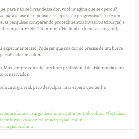
ue, para não se livrar dessa dor, você imagina que se operou? 
ai para a fase de repouso e recuperação progressiva? Isso é um 
as pesquisas comparando procedimentos invasivos (cirurgia) a 
a diferença entre eles? Nenhuma. No final de 6 meses, no geral, 
s experimente isso. Pode ser que sua dor só precise de um breve 
pecializada em coluna. 
ão. Mas sempre consulte um bom profissional de fisioterapia para 
to conservador. 
ela cirurgia real, peço desculpas, mas espero que tenha 
piaparacoluna
#cirurgiadecoluna
#tratamentodecoluna
#fortaleza
piaemfortaleza
#comoéumacirurgiadecoluna
cirurgiadecoluna