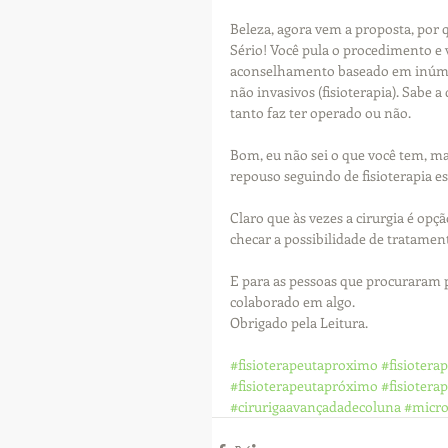
Beleza, agora vem a proposta, por q
Sério! Você pula o procedimento e v
aconselhamento baseado em inúmer
não invasivos (fisioterapia). Sabe 
tanto faz ter operado ou não. 
Bom, eu não sei o que você tem, ma
repouso seguindo de fisioterapia es
Claro que às vezes a cirurgia é opç
checar a possibilidade de tratamen
E para as pessoas que procuraram p
colaborado em algo.
Obrigado pela Leitura.
#fisioterapeutaproximo
#fisiotera
#fisioterapeutapróximo
#fisiotera
#cirurigaavançadadecoluna
#micro