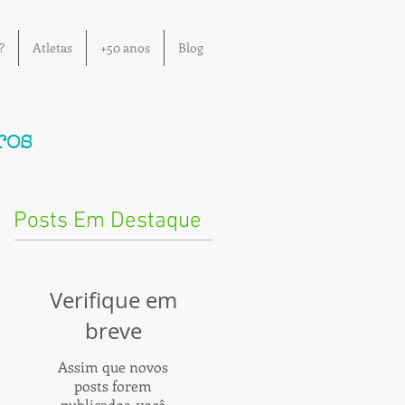
?
Atletas
+50 anos
Blog
ros
Posts Em Destaque
Verifique em
breve
Assim que novos
posts forem
publicados, você