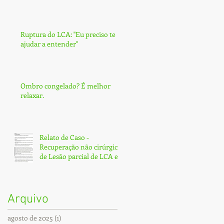
Ruptura do LCA: ''Eu preciso te
ajudar a entender''
Ombro congelado? É melhor
relaxar.
Relato de Caso -
Recuperação não cirúrgica
de Lesão parcial de LCA e
Subtotal de LCP - Fortaleza
Arquivo
agosto de 2025
(1)
1 post