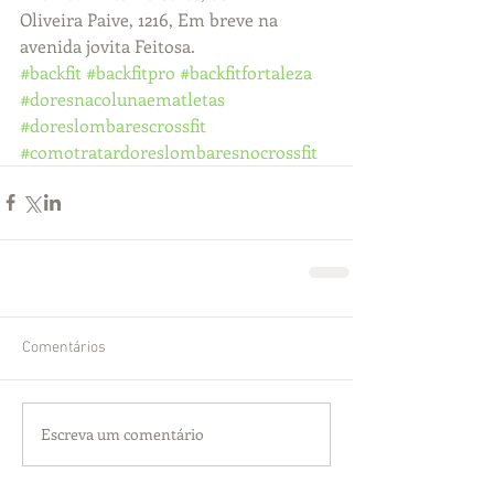
Oliveira Paive, 1216, Em breve na 
avenida jovita Feitosa.
#backfit
#backfitpro
#backfitfortaleza
#doresnacolunaematletas
#doreslombarescrossfit
#comotratardoreslombaresnocrossfit
Comentários
Escreva um comentário