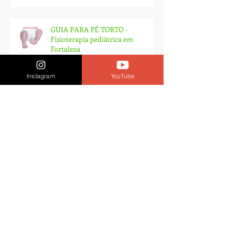
GUIA PARA PÉ TORTO -
Fisioterapia pediátrica em
Fortaleza
Instagram
YouTube
Guia de fisioterapia para
síndrome da cabeça achatada:
plagiocefalia - Fortaleza
Hipotonia em Crianças -
Fisioterapia em Fortaleza
Ruptura do LCA: ''Eu preciso te ajudar a
entender''