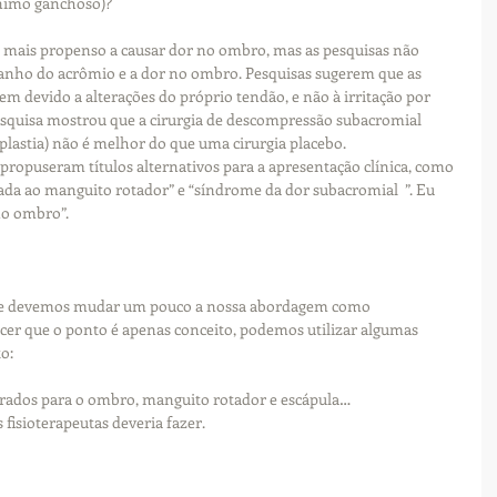
nimo ganchoso)? 
 mais propenso a causar dor no ombro, mas as pesquisas não 
nho do acrômio e a dor no ombro. Pesquisas sugerem que as 
 devido a alterações do próprio tendão, e não à irritação por 
esquisa mostrou que a cirurgia de descompressão subacromial 
stia) não é melhor do que uma cirurgia placebo. 
propuseram títulos alternativos para a apresentação clínica, como 
da ao manguito rotador” e “síndrome da dor subacromial  ”. Eu 
no ombro”.
e que devemos mudar um pouco a nossa abordagem como 
cer que o ponto é apenas conceito, podemos utilizar algumas 
o:
lerados para o ombro, manguito rotador e escápula… 
fisioterapeutas deveria fazer. 