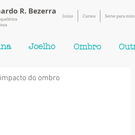
nardo R. Bezerra
Início
Cursos
Serve para mim
quelética
leza
una
Joelho
Ombro
Out
 impacto do ombro