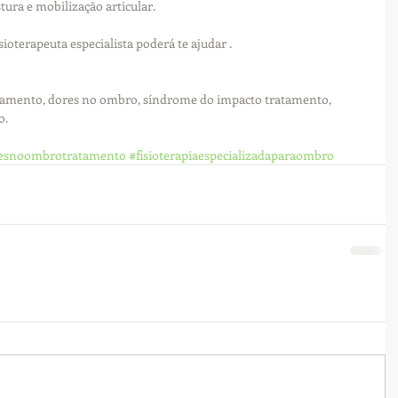
ura e mobilização articular. 
oterapeuta especialista poderá te ajudar .
tamento, dores no ombro, síndrome do impacto tratamento, 
o.
esnoombrotratamento
#fisioterapiaespecializadaparaombro