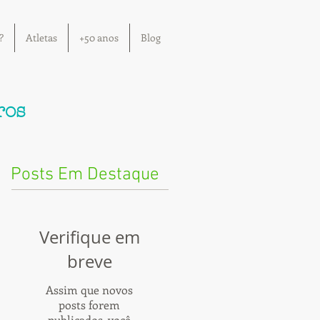
?
Atletas
+50 anos
Blog
ros
Posts Em Destaque
Verifique em
breve
Assim que novos
posts forem
publicados, você