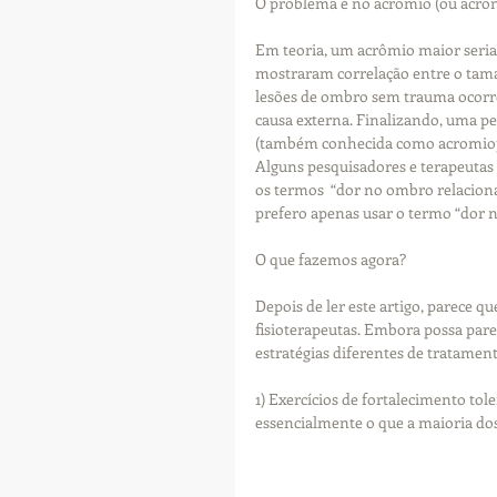
O problema é no acrômio (ou acrô
Em teoria, um acrômio maior seria
mostraram correlação entre o tama
lesões de ombro sem trauma ocorrem
causa externa. Finalizando, uma p
(também conhecida como acromiopla
Alguns pesquisadores e terapeutas 
os termos  “dor no ombro relaciona
prefero apenas usar o termo “dor 
O que fazemos agora?
Depois de ler este artigo, parec
fisioterapeutas. Embora possa pare
estratégias diferentes de tratament
1) Exercícios de fortalecimento to
essencialmente o que a maioria dos 