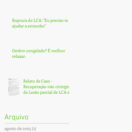
Ruptura do LCA: ''Eu preciso te
ajudar a entender''
Ombro congelado? É melhor
relaxar.
Relato de Caso -
Recuperação não cirúrgica
de Lesão parcial de LCA e
Subtotal de LCP - Fortaleza
Arquivo
agosto de 2025
(1)
1 post