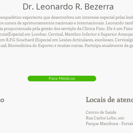
Dr. Leonardo R. Bezerra
squelético experiente que desenvolveu um interesse especial pelas lesõ
s cursos de aprimoramentos nacionais e internacionais. Leonardo tamb
cia proporcionada pela gestão dos serviçõs da Clínica Fisio. Ele é um Fi
ie(Especial em Lombar, Cervical, Membro Inferior e Superior Avançad
R.P.G Souchard (Especial em Lesões Articulares, escolioses, Cervicalgia
nual; Biomedicina do Esporte; e muitas outras. Participa atualmente da g
Para Médicos
to
Locais de aten
Centro de Saúde
Rua Carlos Lobo, 100
Parque Manibura - Forta