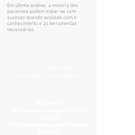
Em última análise, a maioria dos
pacientes podem tratar-se com
sucesso quando avaliado com o
conhecimento e as ferramentas
necessárias.
Há muitos tipos de dor
no tórax que tratamos
Má postura
Sensação que a coluna está fora
do lugar
Dificuldade de respirar (limitada
pela dor)