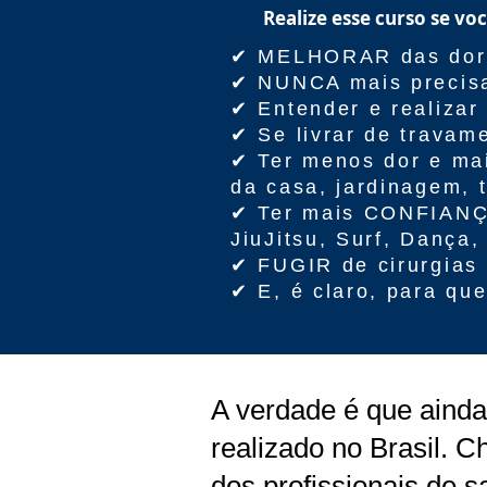
Realize esse curso se vo
✔ MELHORAR das dores
✔ NUNCA mais precisa
✔ Entender e realiza
✔ Se livrar de travam
✔ Ter menos dor e ma
da casa, jardinagem, t
✔ Ter mais CONFIANÇA 
JiuJitsu, Surf, Dança,
✔ FUGIR de cirurgias 
✔ E, é claro, para qu
A verdade é que ainda
realizado no Brasil. C
dos profissionais de 