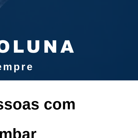
COLUNA
sempre
essoas com
ombar