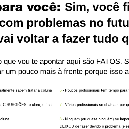
ara você:
Sim, você f
r com problemas no fut
 vai voltar a fazer tudo
o que vou te apontar aqui são FATOS. 
ar um pouco mais à frente porque isso 
ealmente sabem tratar a coluna
6
- Poucos profissionais tem tempo par
a, CIRURGIÕES, e claro, o final
7
- Vários profissionais se chateam por
coluna
8
- Ninguém (ou quase ninguém) se impor
DEIXOU de fazer devido o problema (eles