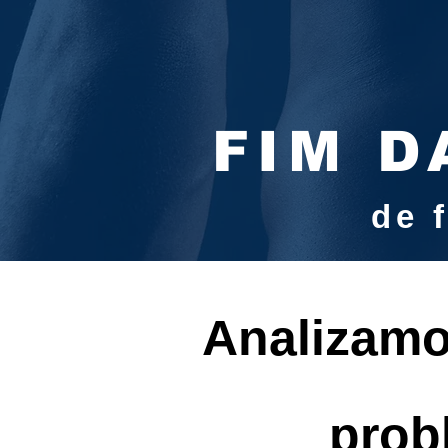
FIM D
de 
Analizamo
prob