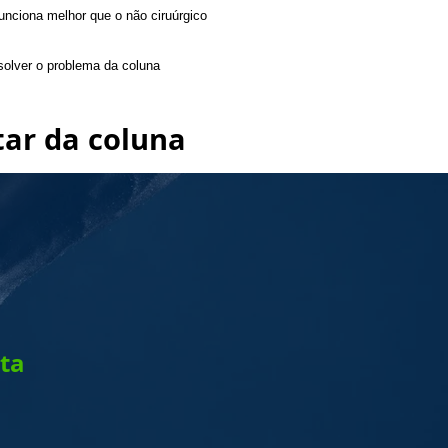
funciona melhor que o não ciruúrgico
olver o problema da coluna
tar da coluna
sta