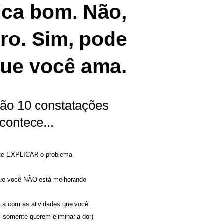
ica bom. Não,
uro. Sim, pode
 que você ama.
São 10 constatações
acontece...
a te EXPLICAR o problema
 que você NÃO está melhorando
ta com as atividades que você
 somente querem eliminar a dor)