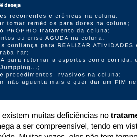
cê deseja
 recorrentes e crônicas na coluna;
r tomar remédios para dores na coluna;
r o PRÓPRIO tratamento da coluna;
entos ou crise AGUDA na coluna;
is confiança para REALIZAR ATIVIDADES d
rabalhar;
para retornar a esportes como corrida, e
 Jumpping...;
e procedimentos invasivos na coluna;
em não aguenta mais e quer dar um FIM ne
 existem muitas deficiências no
tratam
hega a ser compreensível, tendo em vist
saúde. Muitas vezes, eles não tem temp