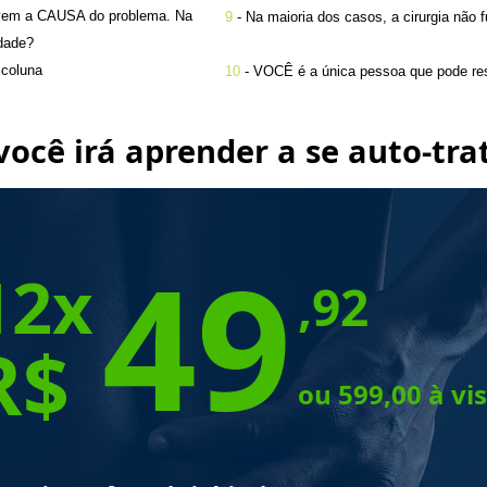
lvem a CAUSA do problema. Na
9
- Na maioria dos casos, a cirurgia não 
dade?
 coluna
10
-
VOCÊ é a única pessoa que pode res
você irá aprender a se auto-tra
49
12x
,92
R$
ou 599,00 à vi