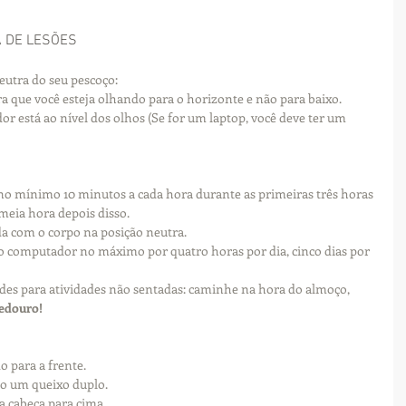
A DE LESÕES
eutra do seu pescoço: 
a que você esteja olhando para o horizonte e não para baixo.  
or está ao nível dos olhos (Se for um laptop, você deve ter um 
 no mínimo 10 minutos a cada hora durante as primeiras três horas 
meia hora depois disso.  
a com o corpo na posição neutra.  
o computador no máximo por quatro horas por dia, cinco dias por 
des para atividades não sentadas: caminhe na hora do almoço, 
edouro!
 para a frente.  
do um queixo duplo.  
a cabeça para cima.  