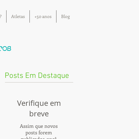
?
Atletas
+50 anos
Blog
ros
Posts Em Destaque
Verifique em
breve
Assim que novos
posts forem
publicados, você