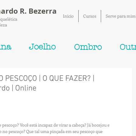
nardo R. Bezerra
Início
Cursos
Serve para mim
quelética
leza
una
Joelho
Ombro
Out
 PESCOÇO | O QUE FAZER? |
do | Online
pescoço? Você está incapaz de virar a cabeça? Já bocejou e 
 no pescoço? Que tal uma pinçada em seu pescoço que 