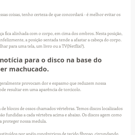
sas coisas, tenho certeza de que concordará - é melhor evitar os 
a fica alinhada com o corpo, em cima dos ombros. Nesta posição, 
felizmente, a posição sentada tende a afastar a cabeça do corpo. 
ar para uma tela, um livro ou a TV(Netflix?). 
notícia para o disco na base do 
ser machucado.
 geralmente provocam dor e espasmo que reduzem nossa 
pode resultar em uma aparência de torcicolo.
de blocos de ossos chamados vértebras. Temos discos localizados 
são fundidas a cada vértebra acima e abaixo. Os discos agem como 
 proteger nossa medula.
stituídos por anéis concêntricos de tecido fibroso, circundando 