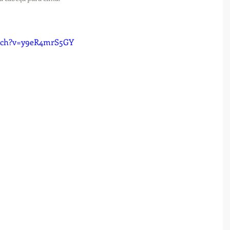
atch?v=y9eR4mrS5GY