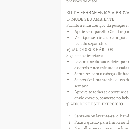
pressões do disco.
KIT DE FERRAMENTAS À PROV
 1)  MUDE SEU AMBIENTE
Facilite a manutenção da posição n
Apoie seu aparelho Celular par
Verifique se a tela do computad
teclado separado). 
 2)  MUDE SEUS HÁBITOS
Siga estas diretrizes: 
Levante-se da sua cadeira por
e depois cinco minutos a cada 
Sente-se, com a cabeça alinhad
Se possível, mantenha o uso d
semana.  
Aproveite todas as oportunida
envie correio, 
converse no beb
3) ADICIONE ESTE EXERCÍCIO
Sente-se ou levante-se, olhando
Puxe o queixo para trás, crian
Não olhe para cima ou incline 