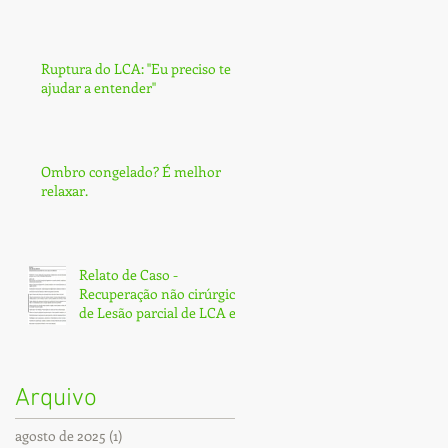
Ruptura do LCA: ''Eu preciso te
ajudar a entender''
Ombro congelado? É melhor
relaxar.
Relato de Caso -
Recuperação não cirúrgica
de Lesão parcial de LCA e
Subtotal de LCP - Fortaleza
Arquivo
agosto de 2025
(1)
1 post