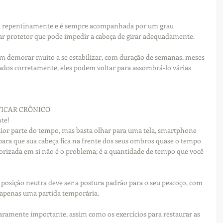
u repentinamente e é sempre acompanhada por um grau 
r protetor que pode impedir a cabeça de girar adequadamente.
em demorar muito a se estabilizar, com duração de semanas, meses 
ados corretamente, eles podem voltar para assombrá-lo várias 
FICAR CRÔNICO
nte!
or parte do tempo, mas basta olhar para uma tela, smartphone 
ara que sua cabeça fica na frente dos seus ombros quase o tempo 
iorizada em si não é o problema; é a quantidade de tempo que você 
sição neutra deve ser a postura padrão para o seu pescoço, com 
e apenas uma partida temporária.
aramente importante, assim como os exercícios para restaurar as 