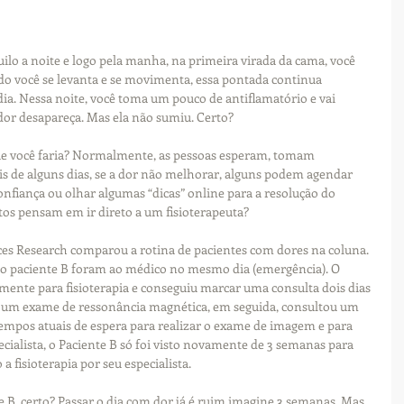
ilo a noite e logo pela manha, na primeira virada da cama, você 
 você se levanta e se movimenta, essa pontada continua 
dia. Nessa noite, você toma um pouco de antiflamatório e vai 
dor desapareça. Mas ela não sumiu. Certo?
que você faria? Normalmente, as pessoas esperam, tomam 
s de alguns dias, se a dor não melhorar, alguns podem agendar 
fiança ou olhar algumas “dicas” online para a resolução do 
os pensam em ir direto a um fisioterapeuta?
ces Research comparou a rotina de pacientes com dores na coluna. 
e o paciente B foram ao médico no mesmo dia (emergência). O 
ente para fisioterapia e conseguiu marcar uma consulta dois dias 
ra um exame de ressonância magnética, em seguida, consultou um 
 tempos atuais de espera para realizar o exame de imagem e para 
alista, o Paciente B só foi visto novamente de 3 semanas para 
a fisioterapia por seu especialista.
 B, certo? Passar o dia com dor já é ruim imagine 3 semanas. Mas 