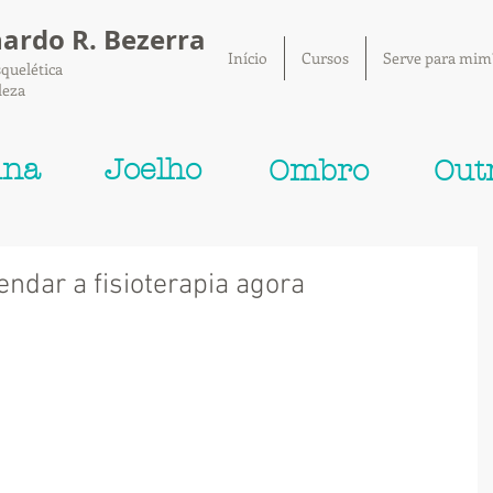
nardo R. Bezerra
Início
Cursos
Serve para mim
quelética
leza
una
Joelho
Ombro
Out
ndar a fisioterapia agora