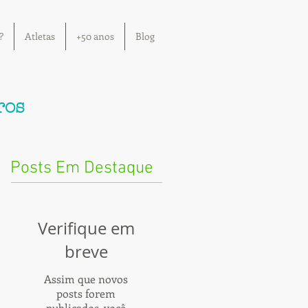
?
Atletas
+50 anos
Blog
ros
Posts Em Destaque
Verifique em
breve
Assim que novos
posts forem
publicados, você