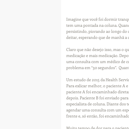
Imagine que você foi dormir tranqu
tem uma pontada na coluna. Quando
persistindo, piorando ao longo do 
deitar, esperando que de manhã a 
Claro que não desejo isso, mas o 
medicação e mais medicação. Depoi
uma consulta com um médico de con
problema em “30 segundos”.  Quant
Um estudo de 2015 da Health Servi
Para exlicar melhor, o paciente A 
paciente A foi encaminhado diretam
depois. Paciente B foi enviado pa
especialista de coluna. Diante dos
agendar uma consulta com um especi
frente e, só então, foi encaminhado 
Muito tempo de dor para o paciente