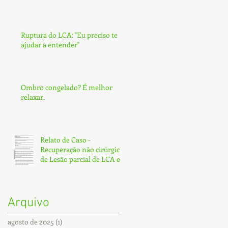
Ruptura do LCA: ''Eu preciso te
ajudar a entender''
Ombro congelado? É melhor
relaxar.
Relato de Caso -
Recuperação não cirúrgica
de Lesão parcial de LCA e
Subtotal de LCP - Fortaleza
Arquivo
agosto de 2025
(1)
1 post