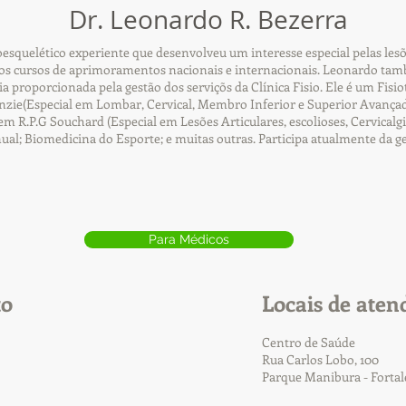
Dr. Leonardo R. Bezerra
squelético experiente que desenvolveu um interesse especial pelas lesõ
s cursos de aprimoramentos nacionais e internacionais. Leonardo tamb
cia proporcionada pela gestão dos serviçõs da Clínica Fisio. Ele é um Fi
ie(Especial em Lombar, Cervical, Membro Inferior e Superior Avançad
R.P.G Souchard (Especial em Lesões Articulares, escolioses, Cervicalgia
nual; Biomedicina do Esporte; e muitas outras. Participa atualmente da g
Para Médicos
to
Locais de aten
Centro de Saúde
Rua Carlos Lobo, 100
Parque Manibura - Forta