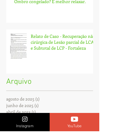
Ombro congelado? É melhor relaxar.
Relato de Caso - Recuperação não
cirúrgica de Lesão parcial de LCA
e Subtotal de LCP - Fortaleza
Arquivo
agosto de 2025
(1)
1 post
junho de 2025
(1)
1 post
abril de 2023
(1)
1 post
março de 2023
(2)
2 posts
dezembro de 2022
(3)
3 posts
Instagram
YouTube
setembro de 2022
(1)
1 post
fevereiro de 2022
(2)
2 posts