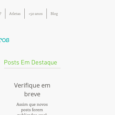
?
Atletas
+50 anos
Blog
ros
Posts Em Destaque
Verifique em
breve
Assim que novos
posts forem
publicados, você