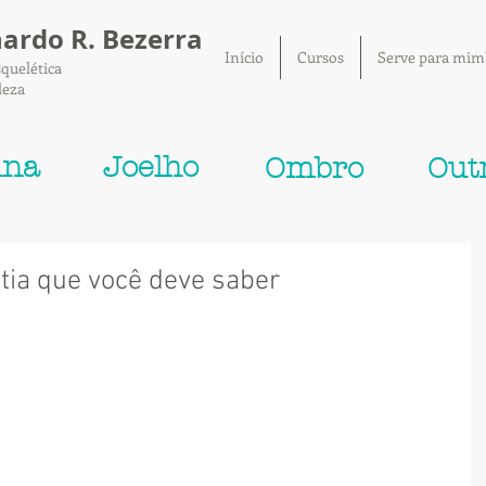
nardo R. Bezerra
Início
Cursos
Serve para mim
quelética
leza
una
Joelho
Ombro
Out
tia que você deve saber