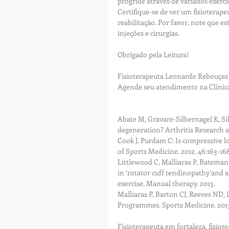
progride através de variados exercí
Certifique-se de ver um fisioterape
reabilitação. Por favor, note que es
injeções e cirurgias.
Obrigado pela Leitura!
Fisioterapeuta Leonardo Rebouças
Agende seu atendimento na Clínica 
Abate M, Gravare-Silbernagel K, Sil
degeneration? Arthritis Research a
Cook J, Purdam C: Is compressive l
of Sports Medicine. 2012, 46:163-168
Littlewood C, Malliaras P, Bateman
in ‘rotator cuff tendinopathy’and a
exercise. Manual therapy. 2013.
Malliaras P, Barton CJ, Reeves ND,
Programmes. Sports Medicine. 2013
Fisioterapeuta em fortaleza, fisio