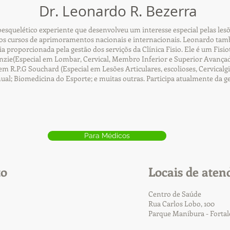
Dr. Leonardo R. Bezerra
squelético experiente que desenvolveu um interesse especial pelas lesõ
s cursos de aprimoramentos nacionais e internacionais. Leonardo tamb
cia proporcionada pela gestão dos serviçõs da Clínica Fisio. Ele é um Fi
ie(Especial em Lombar, Cervical, Membro Inferior e Superior Avançad
R.P.G Souchard (Especial em Lesões Articulares, escolioses, Cervicalgia
nual; Biomedicina do Esporte; e muitas outras. Participa atualmente da g
Para Médicos
to
Locais de aten
Centro de Saúde
Rua Carlos Lobo, 100
Parque Manibura - Forta