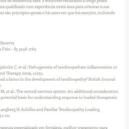
cios de resistência dará  s melhores resultados a longo prazo. 
uta qualificado com experiência nesta área para orientar a sua 
tes são princípios gerais e há casos em que há exceções, incluindo 
 Bezerra
Fisio - 85 3246-1765
jeholm C, et al.: Pathogenesis of tendinopathies: inflammation or 
nd Therapy. 2009, 11:235.
oad a factor in the development of tendinopathy? British Journal 
.
 M, et al.: The central nervous system–An additional consideration 
 potential basis for understanding response to loaded therapeutic 
 Langberg H: Achilles and Patellar Tendinopathy Loading 
:1-20.
terapeuta especializado em fortaleza, melhor tratamento para 