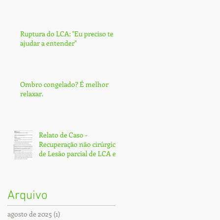
Ruptura do LCA: ''Eu preciso te
ajudar a entender''
Ombro congelado? É melhor
relaxar.
Relato de Caso -
Recuperação não cirúrgica
de Lesão parcial de LCA e
Subtotal de LCP - Fortaleza
Arquivo
agosto de 2025
(1)
1 post