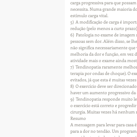
carga progressiva para que possam
necessita. Numa grande maioria do
estímulo carga vital.
5)  A modificação de carga é import
redução (pelo menos a curto prazo)
6)  Patologia no exame de imagem 
pessoas sem dor. Além disso, se lhe
não significa necessariamente que 
melhoria da dor e função, em vez de
atividade mais o exame ainda mostr
7)  Tendinopatia raramente melhora
terapia por ondas de choque). O exer
evitados, já que esta é muitas veze
8)  O exercício deve ser direcionado
haver um aumento progressivo da c
9)  Tendinopatia responde muito len
o exercício está correto e progredi
cirurgia. Muitas vezes há nenhum r
Resumo
A mensagem para levar para casa é 
para a dor no tendão. Um program