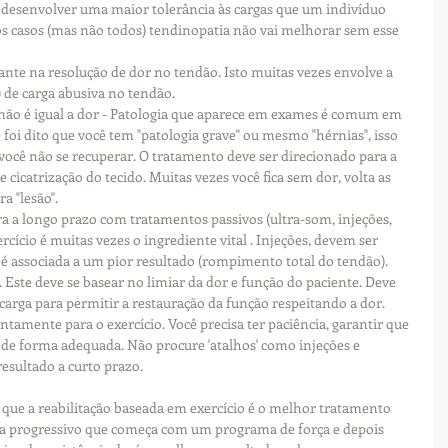
 desenvolver uma maior tolerância às cargas que um indivíduo 
s casos (mas não todos) tendinopatia não vai melhorar sem esse 
ante na resolução de dor no tendão. Isto muitas vezes envolve a 
 de carga abusiva no tendão. 
não é igual a dor - Patologia que aparece em exames é comum em 
 foi dito que você tem "patologia grave" ou mesmo "hérnias", isso 
você não se recuperar. O tratamento deve ser direcionado para a 
 cicatrização do tecido. Muitas vezes você fica sem dor, volta as 
a "lesão".
 a longo prazo com tratamentos passivos (ultra-som, injeções, 
cício é muitas vezes o ingrediente vital . Injeções, devem ser 
s é associada a um pior resultado (rompimento total do tendão).
. Este deve se basear no limiar da dor e função do paciente. Deve 
arga para permitir a restauração da função respeitando a dor.
tamente para o exercício. Você precisa ter paciência, garantir que 
r de forma adequada. Não procure 'atalhos' como injeções e 
esultado a curto prazo.
que a reabilitação baseada em exercício é o melhor tratamento 
a progressivo que começa com um programa de força e depois 